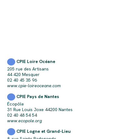
CPIE Loire Océane
1
205 rue des Artisans
44 420 Mesquer
02 40 45 35 96
www.cpie-loireoceane.com
CPIE Pays de Nantes
2
Écopôle
31 Rue Louis Joxe 44200 Nantes
02 40 48 54 54
www.ecopole.org
CPIE Logne et Grand-Lieu
3
8, rue Sainte Radegonde