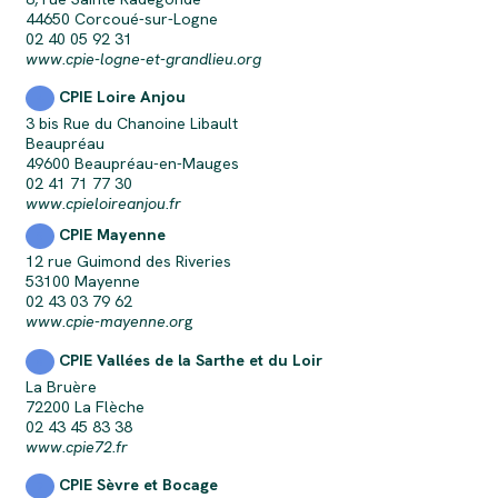
44650 Corcoué-sur-Logne
02 40 05 92 31
www.cpie-logne-et-grandlieu.org
CPIE Loire Anjou
4
3 bis Rue du Chanoine Libault
Beaupréau
49600 Beaupréau-en-Mauges
02 41 71 77 30
www.cpieloireanjou.fr
CPIE Mayenne
5
12 rue Guimond des Riveries
53100 Mayenne
02 43 03 79 62
www.cpie-mayenne.or
g
CPIE Vallées de la Sarthe et du Loir
6
La Bruère
72200 La Flèche
02 43 45 83 38
www.cpie72.fr
CPIE Sèvre et Bocage
7