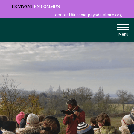
Panneau de gestion des cookies
LE VIVANT
EN COMMUN
contact@urcpie-paysdelaloire.org
Menu